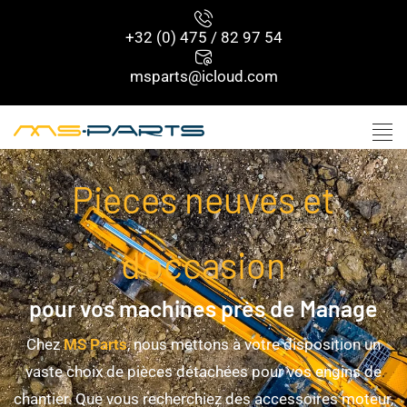
+32 (0) 475 / 82 97 54
msparts@icloud.com
Pièces neuves et
d’occasion
pour vos machines près de Manage
Chez
MS Parts
, nous mettons à votre disposition un
vaste choix de pièces détachées pour vos engins de
chantier. Que vous recherchiez des accessoires moteur,