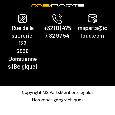
Rue de la
+32 (0) 475
msparts@ic
sucrerie,
/ 82 97 54
loud.com
123
6536
Donstienne
s (Belgique)
Copyright MS Parts
Mentions légales
Nos zones géographiques