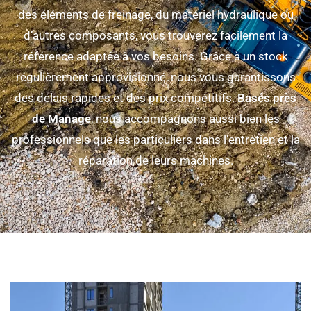
des éléments de freinage, du matériel hydraulique ou
d’autres composants, vous trouverez facilement la
référence adaptée à vos besoins. Grâce à un stock
régulièrement approvisionné, nous vous garantissons
des délais rapides et des prix compétitifs.
Basés
près
de Manage
, nous accompagnons aussi bien les
professionnels que les particuliers dans l’entretien et la
réparation de leurs machines.