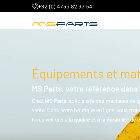
+32 (0) 475 / 82 97 54
Équipements et maté
MS Parts, votre référence dans 
Chez
MS Parts
, spécialiste des machines de g
vente. Dans notre boutique en ligne, vous trou
Nous veillons à la
qualité et à la durabilité
de c