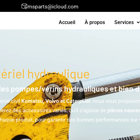
msparts@icloud.com
Accueil
À propos
Services
riel hydraulique
les pompes/vérins hydrauliques et bien d'
énie civil
Komatsu, Volvo et Caterpillar
, nous vous proposon
verez des accessoires variés, qu’il s’agisse de
pièces neuves
haque produit, pour garantir des bonnes performances sur