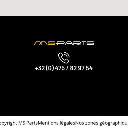
+32 (0) 475 / 82 97 54
opyright MS Parts
Mentions légales
Nos zones géographiqu