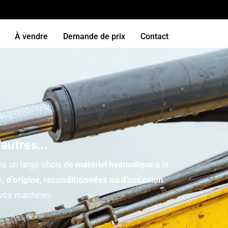
À vendre
Demande de prix
Contact
autres...
s un large choix de
matériel hydraulique
à la
, d’origine, reconditionnées ou d’occasion
.
 vos machines.