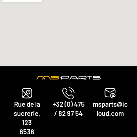
Rue de la
+32 (0) 475
msparts@ic
sucrerie,
/ 82 97 54
loud.com
123
6536