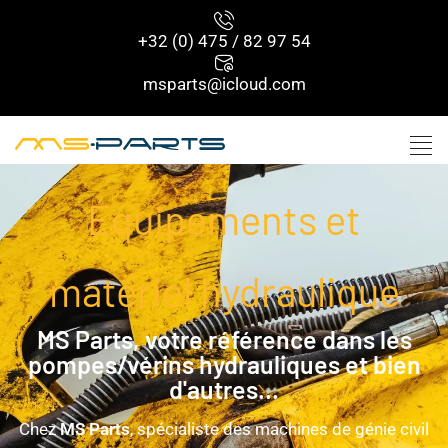
+32 (0) 475 / 82 97 54
msparts@icloud.com
Équipements et
matériel hydraulique
MS Parts, votre référence dans les
pompes/vérins hydrauliques et bien
d'autres...
Chez
MS Parts
, spécialiste des machines de génie civil