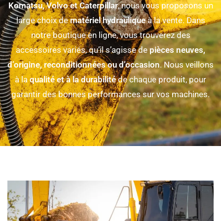
Komatsu, Volvo et Caterpillar
, nous vous proposons un
large choix de
matériel hydraulique
à la vente. Dans
notre boutique en ligne, vous trouverez des
accessoires variés, qu’il s’agisse de
pièces neuves,
d’origine, reconditionnées ou d’occasion
. Nous veillons
à la
qualité et à la durabilité
de chaque produit, pour
garantir des bonnes performances sur vos machines.