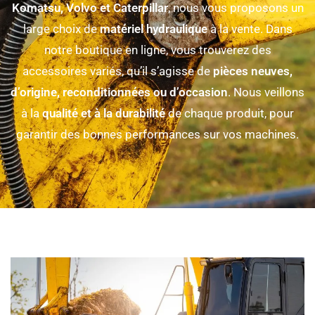
Komatsu, Volvo et Caterpillar
, nous vous proposons un
large choix de
matériel hydraulique
à la vente. Dans
notre boutique en ligne, vous trouverez des
accessoires variés, qu’il s’agisse de
pièces neuves,
d’origine, reconditionnées ou d’occasion
. Nous veillons
à la
qualité et à la durabilité
de chaque produit, pour
garantir des bonnes performances sur vos machines.