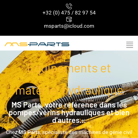
+32 (0) 475 / 82 97 54
msparts@icloud.com
Équipements et
matériel hydraulique
MS Parts, votre référence dans les
pompes/vérins hydrauliques et bien
d'autres...
Chez
MS Parts
, spécialiste des machines de génie civil