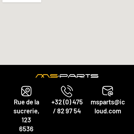
Rue de la
+32 (0) 475
msparts@ic
sucrerie,
/ 82 97 54
loud.com
123
6536