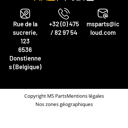
Rue de la
+32 (0) 475
msparts@ic
sucrerie,
/ 82 97 54
loud.com
123
6536
Donstienne
s (Belgique)
Copyright MS Parts
Mentions légales
Nos zones géographiques