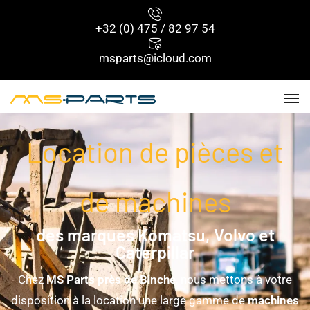
+32 (0) 475 / 82 97 54
msparts@icloud.com
Location de pièces et
de machines
des marques Komatsu, Volvo et
Caterpillar
Chez
MS Parts près de Binche
, nous mettons à votre
disposition à la location une large gamme de
machines