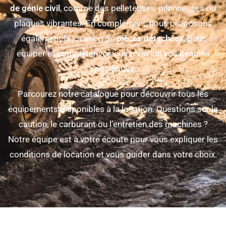
de génie civil
, comme des pelleteuses, pilonneuses ou
plaques vibrantes. En complément, nous proposons
également la location de
pièces détachées
, pour
équiper et compléter vos engins selon vos besoins
spécifiques.
Parcourez notre catalogue pour découvrir tous les
équipements disponibles à la location. Questions sur la
caution, le carburant ou l’entretien des machines ?
Notre équipe est à votre écoute pour vous expliquer les
conditions de location et vous guider dans votre choix.