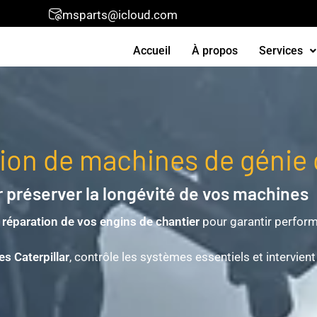
msparts@icloud.com
Accueil
À propos
Services
tion de machines de génie 
préserver la longévité de vos machines
a réparation de vos engins de chantier
pour garantir perform
res Caterpillar
, contrôle les systèmes essentiels et intervi