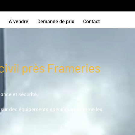
À vendre
Demande de prix
Contact
civil près Frameries
ance et sécurité.
ent sur des équipements spécifiques comme les