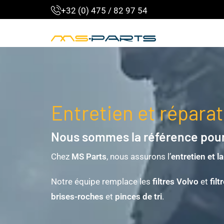
+32 (0) 475 / 82 97 54
Entretien et répara
Nous sommes la référence pour 
Chez
MS Parts
, nous assurons l’
entretien et l
Notre équipe remplace les
filtres Volvo
et
filt
brises-roches
et
pinces de tri
.